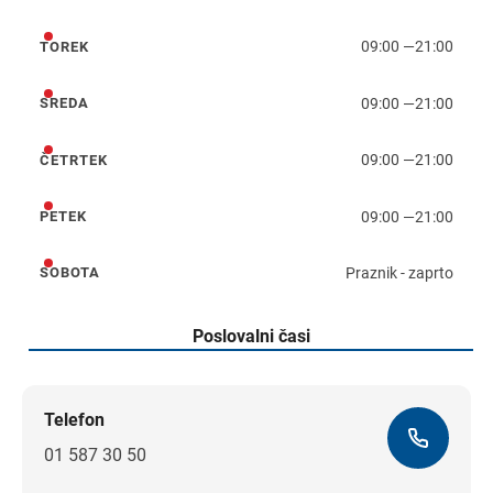
ponedeljek
09:00
—
21:00
TOREK
torek
09:00
—
21:00
SREDA
sreda
09:00
—
21:00
ČETRTEK
četrtek
09:00
—
21:00
PETEK
petek
Praznik - zaprto
SOBOTA
sobota
Poslovalni časi
Telefon
01 587 30 50