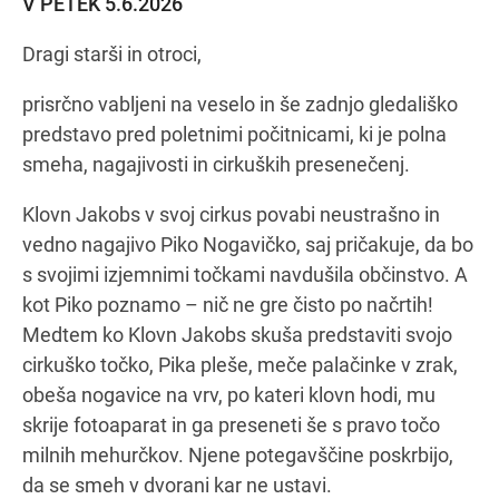
V PETEK 5.6.2026
Dragi starši in otroci,
Navodila za pot
prisrčno vabljeni na veselo in še zadnjo gledališko
predstavo pred poletnimi počitnicami, ki je polna
smeha, nagajivosti in cirkuških presenečenj.
Klovn Jakobs v svoj cirkus povabi neustrašno in
vedno nagajivo Piko Nogavičko, saj pričakuje, da bo
s svojimi izjemnimi točkami navdušila občinstvo. A
kot Piko poznamo – nič ne gre čisto po načrtih!
Medtem ko Klovn Jakobs skuša predstaviti svojo
cirkuško točko, Pika pleše, meče palačinke v zrak,
obeša nogavice na vrv, po kateri klovn hodi, mu
skrije fotoaparat in ga preseneti še s pravo točo
milnih mehurčkov. Njene potegavščine poskrbijo,
da se smeh v dvorani kar ne ustavi.