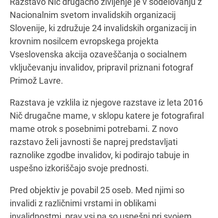
Razstavo Nič drugačno življenje je v sodelovanju z
Nacionalnim svetom invalidskih organizacij
Slovenije, ki združuje 24 invalidskih organizacij in
Navodila za pot
krovnim nosilcem evropskega projekta
Vseslovenska akcija ozaveščanja o socialnem
vključevanju invalidov, pripravil priznani fotograf
Primož Lavre.
Razstava je vzklila iz njegove razstave iz leta 2016
Nič drugačne mame, v sklopu katere je fotografiral
mame otrok s posebnimi potrebami. Z novo
razstavo želi javnosti še naprej predstavljati
raznolike zgodbe invalidov, ki podirajo tabuje in
uspešno izkoriščajo svoje prednosti.
Pred objektiv je povabil 25 oseb. Med njimi so
invalidi z različnimi vrstami in oblikami
invalidnostmi, prav vsi pa so uspešni pri svojem