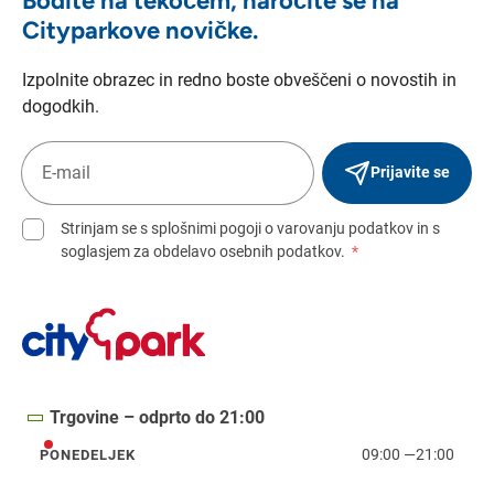
Bodite na tekočem, naročite se na
Cityparkove novičke.
Izpolnite obrazec in redno boste obveščeni o novostih in
dogodkih.
Prijavite se
Strinjam se s splošnimi pogoji o varovanju podatkov in s
soglasjem za obdelavo osebnih podatkov.
*
Trgovine – odprto do 21:00
09:00
—
21:00
PONEDELJEK
ponedeljek