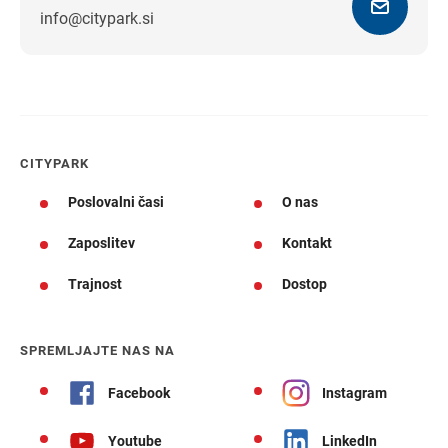
info@citypark.si
Navodila za pot
CITYPARK
Poslovalni časi
O nas
Zaposlitev
Kontakt
Trajnost
Dostop
SPREMLJAJTE NAS NA
Facebook
Instagram
Youtube
LinkedIn