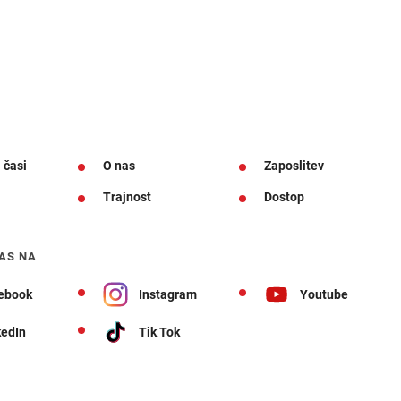
 časi
O nas
Zaposlitev
Trajnost
Dostop
AS NA
ebook
Instagram
Youtube
kedIn
Tik Tok