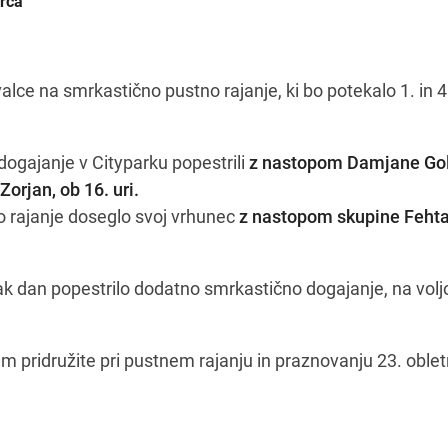
arca
alce na smrkastično pustno rajanje, ki bo potekalo 1. in 
ogajanje v Cityparku popestrili
z nastopom Damjane Gol
orjan, ob 16. uri.
o rajanje doseglo svoj vrhunec
z nastopom skupine Fehtar
k dan popestrilo dodatno smrkastično dogajanje, na volj
am pridružite pri pustnem rajanju in praznovanju 23. oblet