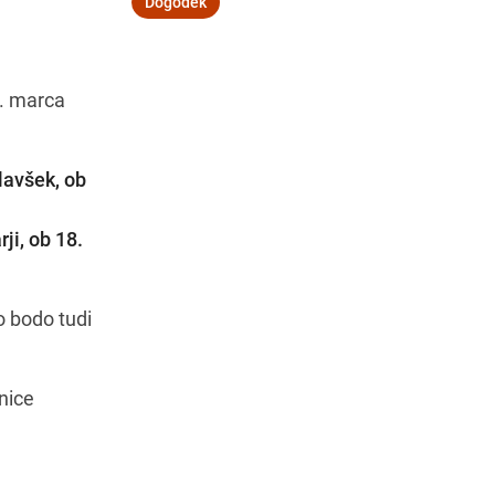
Dogodek
4. marca
Navodila za pot
avšek, ob
ji, ob 18.
o bodo tudi
nice