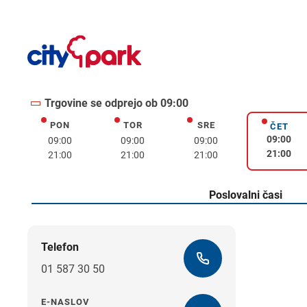
Trgovine se odprejo ob 09:00
PON
TOR
SRE
ponedeljek
torek
sreda
ČET
četrte
09:00
09:00
09:00
09:00
21:00
21:00
21:00
21:00
Poslovalni časi
Telefon
01 587 30 50
E-NASLOV