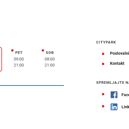
CITYPARK
PET
SOB
petek
sobota
Poslovalni
k
09:00
08:00
Kontakt
21:00
21:00
Navodila za pot
SPREMLJAJTE N
Fac
Lin