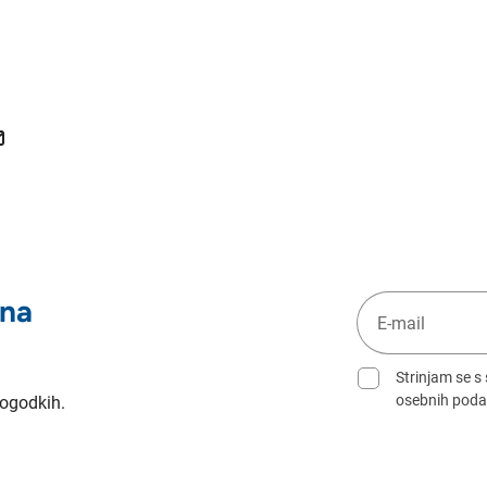
 na
Strinjam se s
osebnih poda
dogodkih.