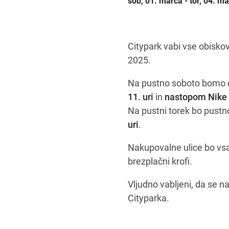
sob, 01. marca - tor, 04. m
Citypark vabi vse obiskov
2025.
Na pustno soboto bomo d
11. uri
in
nastopom Nike Z
Na pustni torek bo pustn
uri
.
Nakupovalne ulice bo vsa
brezplačni krofi.
Vljudno vabljeni, da se n
Cityparka.