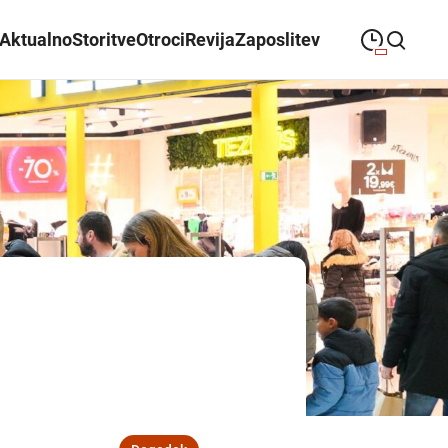
Aktualno
Storitve
Otroci
Revija
Zaposlitev
09:00
—
21:00
PONEDELJEK
ponedeljek
Close search
09:00
—
21:00
TOREK
torek
09:00
—
21:00
SREDA
sreda
09:00
—
21:00
ČETRTEK
četrtek
09:00
—
21:00
PETEK
petek
08:00
—
21:00
SOBOTA
sobota
Poslovalni časi