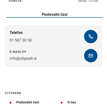
08:00
—
21:00
SOBOTA
sobota
Poslovalni časi
Telefon
01 587 30 50
E-NASLOV
info@citypark.si
Navodila za pot
CITYPARK
Poslovalni časi
O nas