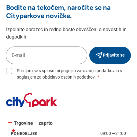
Bodite na tekočem, naročite se na
Cityparkove novičke.
Izpolnite obrazec in redno boste obveščeni o novostih in
dogodkih.
Prijavite se
Strinjam se s splošnimi pogoji o varovanju podatkov in s
soglasjem za obdelavo osebnih podatkov.
*
Trgovine – zaprto
09:00
—
21:00
PONEDELJEK
ponedeljek