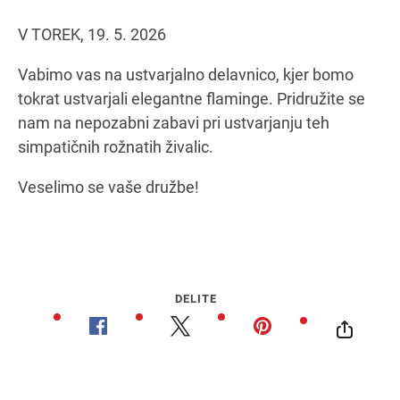
V TOREK, 19. 5. 2026
Navodila za pot
Vabimo vas na ustvarjalno delavnico, kjer bomo
tokrat ustvarjali elegantne flaminge. Pridružite se
nam na nepozabni zabavi pri ustvarjanju teh
simpatičnih rožnatih živalic.
Veselimo se vaše družbe!
DELITE