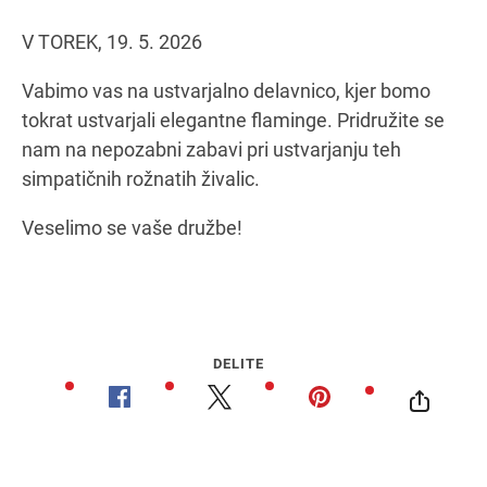
V TOREK, 19. 5. 2026
Navodila za pot
Vabimo vas na ustvarjalno delavnico, kjer bomo
tokrat ustvarjali elegantne flaminge. Pridružite se
nam na nepozabni zabavi pri ustvarjanju teh
simpatičnih rožnatih živalic.
Veselimo se vaše družbe!
DELITE