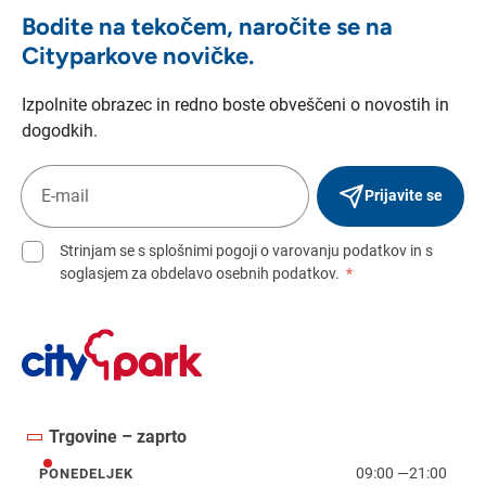
Bodite na tekočem, naročite se na
Cityparkove novičke.
Izpolnite obrazec in redno boste obveščeni o novostih in
dogodkih.
Prijavite se
Strinjam se s splošnimi pogoji o varovanju podatkov in s
soglasjem za obdelavo osebnih podatkov.
*
Trgovine – zaprto
09:00
—
21:00
PONEDELJEK
ponedeljek