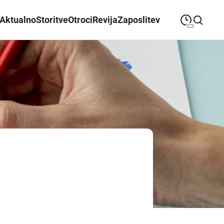
Aktualno
Storitve
Otroci
Revija
Zaposlitev
09:00
—
21:00
PONEDELJEK
ponedeljek
Close search
09:00
—
21:00
TOREK
torek
09:00
—
21:00
SREDA
sreda
09:00
—
21:00
ČETRTEK
četrtek
09:00
—
21:00
PETEK
petek
08:00
—
21:00
SOBOTA
sobota
Poslovalni časi