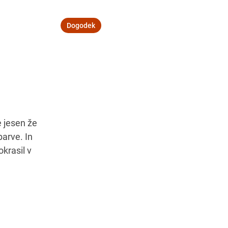
Dogodek
Navodila za pot
e jesen že
barve. In
krasil v