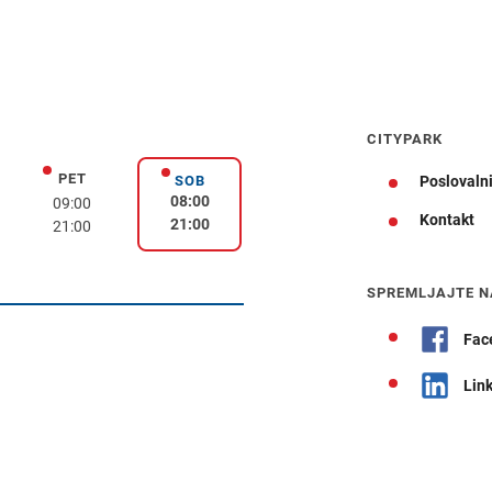
CITYPARK
PET
k
petek
SOB
Poslovalni
sobota
08:00
09:00
Kontakt
21:00
21:00
Navodila za pot
SPREMLJAJTE N
Fac
Lin