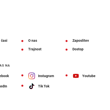
 časi
O nas
Zaposlitev
Trajnost
Dostop
AS NA
ebook
Instagram
Youtube
kedIn
Tik Tok