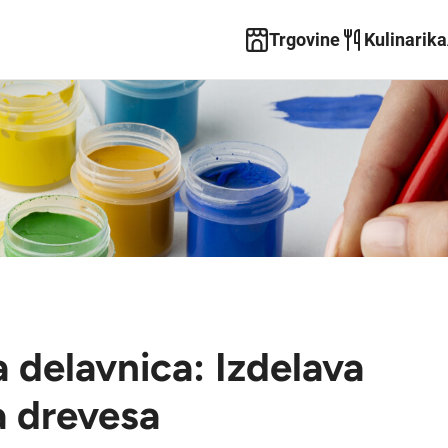
Trgovine
Kulinarika
a delavnica: Izdelava
a drevesa