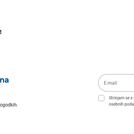
 na
Strinjam se s
osebnih poda
dogodkih.