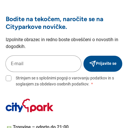
Bodite na tekočem, naročite se na
Cityparkove novičke.
Izpolnite obrazec in redno boste obveščeni o novostih in
dogodkih.
Prijavite se
Strinjam se s splošnimi pogoji o varovanju podatkov in s
soglasjem za obdelavo osebnih podatkov.
*
Trgovine – odprto do 21:00