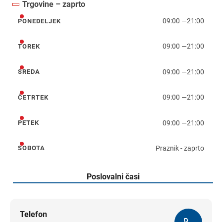
Trgovine – zaprto
09:00
—
21:00
PONEDELJEK
ponedeljek
09:00
—
21:00
TOREK
torek
09:00
—
21:00
SREDA
sreda
09:00
—
21:00
ČETRTEK
četrtek
09:00
—
21:00
PETEK
petek
Praznik - zaprto
SOBOTA
sobota
Poslovalni časi
Telefon