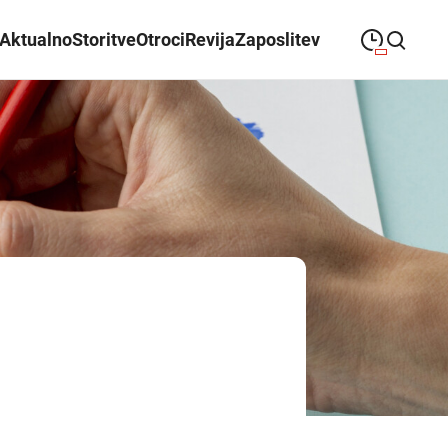
Aktualno
Storitve
Otroci
Revija
Zaposlitev
09:00
—
21:00
PONEDELJEK
ponedeljek
Close search
09:00
—
21:00
TOREK
torek
09:00
—
21:00
SREDA
sreda
09:00
—
21:00
ČETRTEK
četrtek
09:00
—
21:00
PETEK
petek
08:00
—
21:00
SOBOTA
sobota
Poslovalni časi