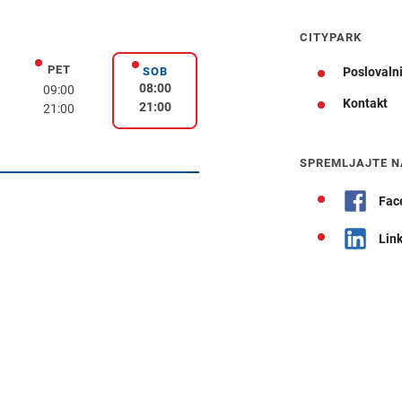
CITYPARK
PET
k
petek
SOB
Poslovalni
sobota
08:00
09:00
Kontakt
21:00
21:00
Navodila za pot
SPREMLJAJTE N
Fac
Lin