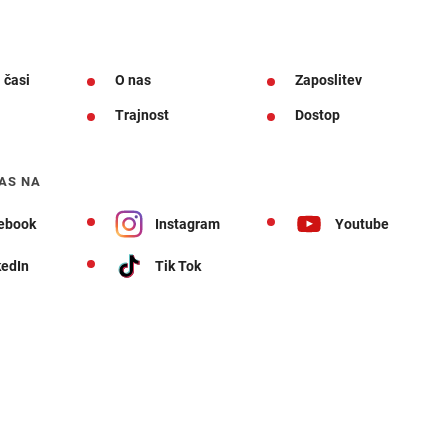
 časi
O nas
Zaposlitev
Trajnost
Dostop
AS NA
ebook
Instagram
Youtube
kedIn
Tik Tok