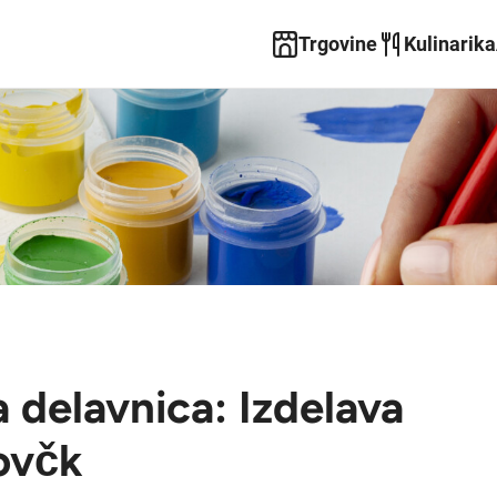
Trgovine
Kulinarika
a delavnica: Izdelava
ovčk