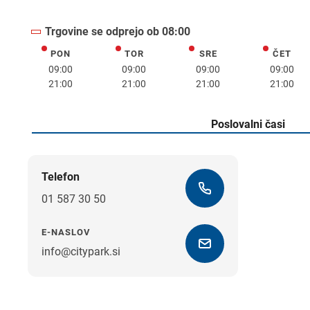
Trgovine se odprejo ob 08:00
PON
TOR
SRE
ČET
ponedeljek
torek
sreda
četrte
09:00
09:00
09:00
09:00
21:00
21:00
21:00
21:00
Poslovalni časi
Telefon
01 587 30 50
E-NASLOV
info@citypark.si