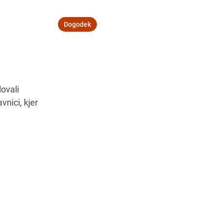
Dogodek
Navodila za pot
ovali
vnici, kjer