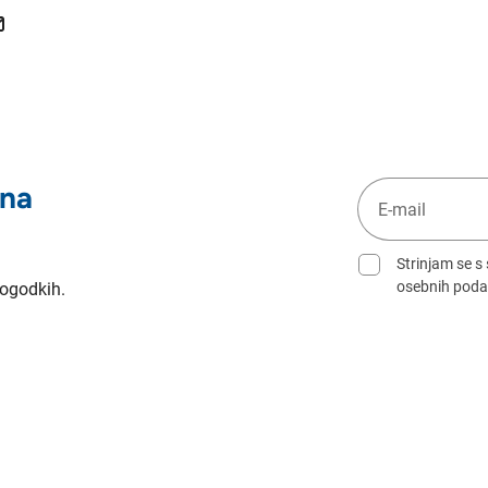
 na
Strinjam se s
osebnih poda
dogodkih.