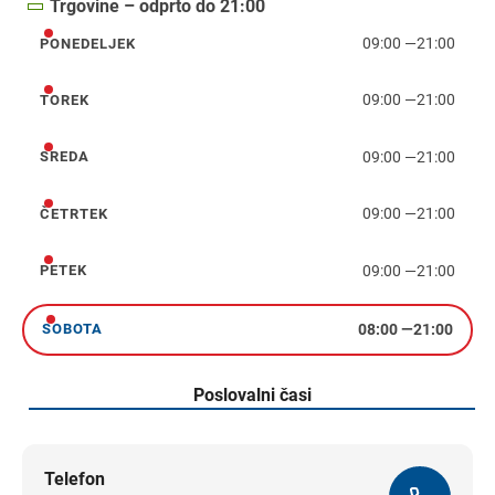
Trgovine – odprto do 21:00
09:00
—
21:00
PONEDELJEK
ponedeljek
09:00
—
21:00
TOREK
torek
09:00
—
21:00
SREDA
sreda
09:00
—
21:00
ČETRTEK
četrtek
09:00
—
21:00
PETEK
petek
08:00
—
21:00
SOBOTA
sobota
Poslovalni časi
Telefon