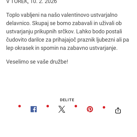
V TOREK, 10. 2. 2026
Toplo vabljeni na našo valentinovo ustvarjalno
delavnico. Skupaj se bomo zabavali in uživali ob
Navodila za pot
ustvarjanju prikupnih srčkov. Lahko bodo postali
čudovito darilce za prihajajoč praznik ljubezni ali pa
lep okrasek in spomin na zabavno ustvarjanje.
Veselimo se vaše družbe!
DELITE