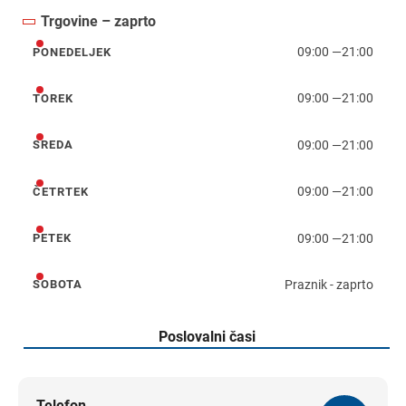
Trgovine – zaprto
09:00
—
21:00
PONEDELJEK
ponedeljek
09:00
—
21:00
TOREK
torek
09:00
—
21:00
SREDA
sreda
09:00
—
21:00
ČETRTEK
četrtek
09:00
—
21:00
PETEK
petek
Praznik - zaprto
SOBOTA
sobota
Poslovalni časi
Telefon