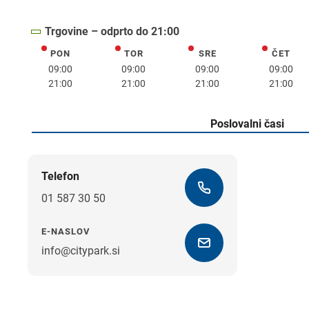
Trgovine – odprto do 21:00
PON
TOR
SRE
ČET
ponedeljek
torek
sreda
četrte
09:00
09:00
09:00
09:00
21:00
21:00
21:00
21:00
Poslovalni časi
Telefon
01 587 30 50
E-NASLOV
info@citypark.si