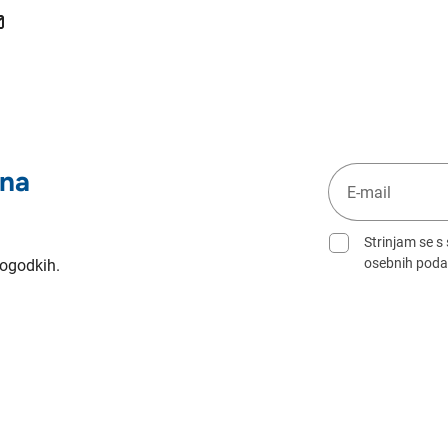
 na
Strinjam se s
osebnih poda
dogodkih.