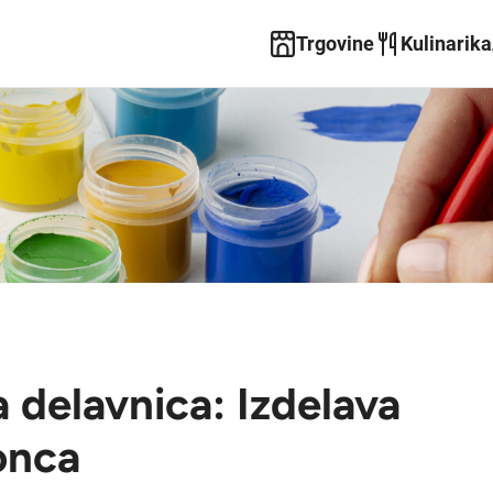
Trgovine
Kulinarika
a delavnica: Izdelava
onca