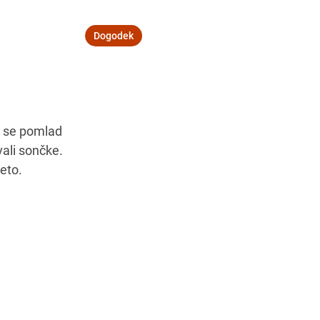
Dogodek
Navodila za pot
r se pomlad
vali sončke.
leto.