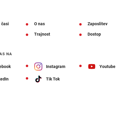
 časi
O nas
Zaposlitev
Trajnost
Dostop
AS NA
ebook
Instagram
Youtube
kedIn
Tik Tok