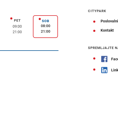
CITYPARK
PET
k
petek
SOB
Poslovalni
sobota
08:00
09:00
Kontakt
21:00
21:00
Navodila za pot
SPREMLJAJTE N
Fac
Lin