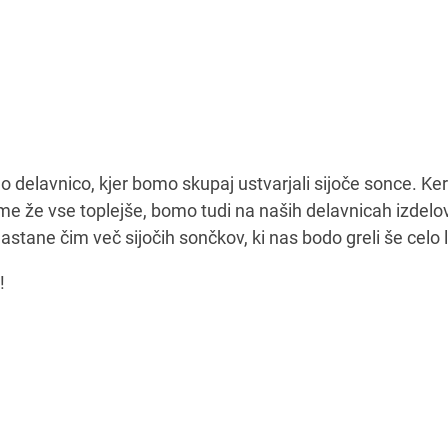
o delavnico, kjer bomo skupaj ustvarjali sijoče sonce. Ke
vreme že vse toplejše, bomo tudi na naših delavnicah izdelo
astane čim več sijočih sončkov, ki nas bodo greli še celo 
!