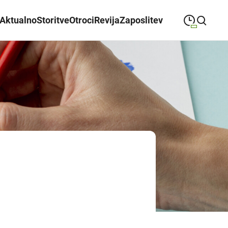
Aktualno
Storitve
Otroci
Revija
Zaposlitev
09:00
—
21:00
PONEDELJEK
ponedeljek
Close search
09:00
—
21:00
TOREK
torek
09:00
—
21:00
SREDA
sreda
09:00
—
21:00
ČETRTEK
četrtek
09:00
—
21:00
PETEK
petek
08:00
—
21:00
SOBOTA
sobota
Poslovalni časi