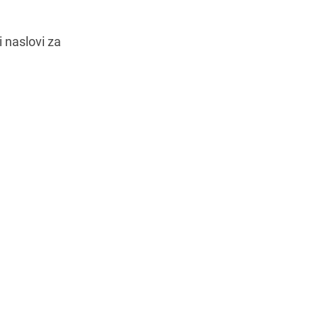
 naslovi za
Navodila za pot