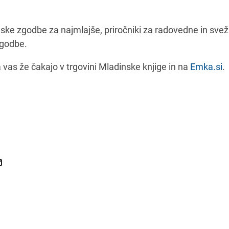
ske zgodbe za najmlajše, priročniki za radovedne in sveži
zgodbe.
 vas že čakajo v trgovini Mladinske knjige in na
Emka.si
.