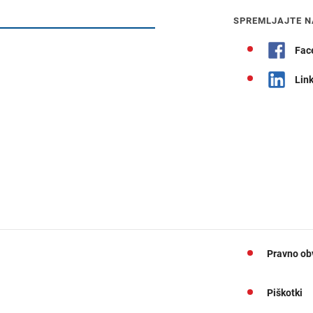
Navodila za pot
SPREMLJAJTE N
Fac
Lin
Pravno ob
Piškotki