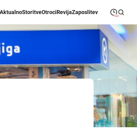
Aktualno
Storitve
Otroci
Revija
Zaposlitev
09:00
—
21:00
PONEDELJEK
ponedeljek
Close search
09:00
—
21:00
TOREK
torek
09:00
—
21:00
SREDA
sreda
09:00
—
21:00
ČETRTEK
četrtek
09:00
—
21:00
PETEK
petek
08:00
—
21:00
SOBOTA
sobota
Poslovalni časi