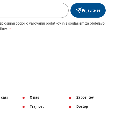
Prijavite se
 splošnimi pogoji o varovanju podatkov in s soglasjem za obdelavo
tkov.
*
 časi
O nas
Zaposlitev
Trajnost
Dostop