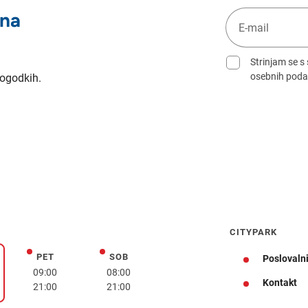
 na
Strinjam se s
osebnih poda
dogodkih.
CITYPARK
PET
SOB
petek
sobota
Poslovalni
k
09:00
08:00
Kontakt
21:00
21:00