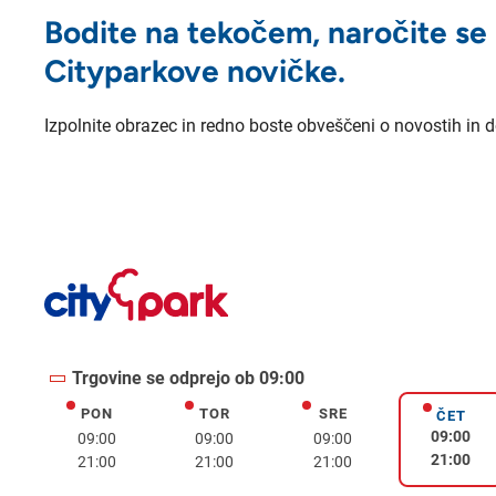
Bodite na tekočem, naročite se
Cityparkove novičke.
Izpolnite obrazec in redno boste obveščeni o novostih in 
Trgovine se odprejo ob 09:00
PON
TOR
SRE
ponedeljek
torek
sreda
ČET
četrte
09:00
09:00
09:00
09:00
21:00
21:00
21:00
21:00