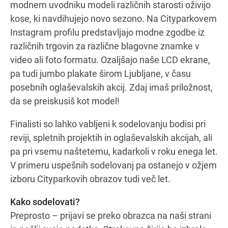
modnem uvodniku modeli različnih starosti oživijo
kose, ki navdihujejo novo sezono. Na Cityparkovem
Instagram profilu predstavljajo modne zgodbe iz
različnih trgovin za različne blagovne znamke v
video ali foto formatu. Ozaljšajo naše LCD ekrane,
pa tudi jumbo plakate širom Ljubljane, v času
posebnih oglaševalskih akcij. Zdaj imaš priložnost,
da se preiskusiš kot model!
Finalisti so lahko vabljeni k sodelovanju bodisi pri
reviji, spletnih projektih in oglaševalskih akcijah, ali
pa pri vsemu naštetemu, kadarkoli v roku enega let.
V primeru uspešnih sodelovanj pa ostanejo v ožjem
izboru Cityparkovih obrazov tudi več let.
Kako sodelovati?
Preprosto – prijavi se preko obrazca na naši strani