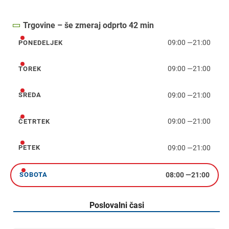
Trgovine – še zmeraj odprto 42 min
09:00
—
21:00
PONEDELJEK
ponedeljek
09:00
—
21:00
TOREK
torek
09:00
—
21:00
SREDA
sreda
09:00
—
21:00
ČETRTEK
četrtek
09:00
—
21:00
PETEK
petek
08:00
—
21:00
SOBOTA
sobota
Poslovalni časi