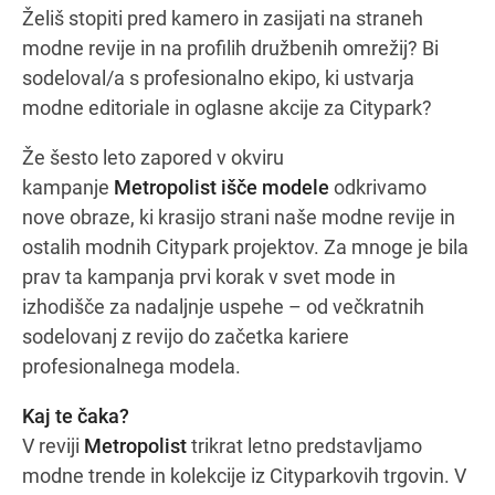
Želiš stopiti pred kamero in zasijati na straneh
modne revije in na profilih družbenih omrežij? Bi
sodeloval/a s profesionalno ekipo, ki ustvarja
Navodila za pot
modne editoriale in oglasne akcije za Citypark?
Že šesto leto zapored v okviru
kampanje
Metropolist išče modele
odkrivamo
nove obraze, ki krasijo strani naše modne revije in
ostalih modnih Citypark projektov. Za mnoge je bila
prav ta kampanja prvi korak v svet mode in
izhodišče za nadaljnje uspehe – od večkratnih
sodelovanj z revijo do začetka kariere
profesionalnega modela.
Kaj te čaka?
V reviji
Metropolist
trikrat letno predstavljamo
modne trende in kolekcije iz Cityparkovih trgovin. V