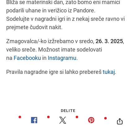
Bliža se materinski dan, zato bomo eni mamici
podarili uhane in verižico iz Pandore.
Sodelujte v nagradni igri in z nekaj sreče ravno vi
Navodila za pot
prejmete čudovit nakit.
Zmagovalca/-ko izžrebamo v sredo,
26. 3. 2025
,
veliko sreče. Možnost imate sodelovati
na
Facebooku
in
Instagramu
.
Pravila nagradne igre si lahko prebereš
tukaj
.
DELITE