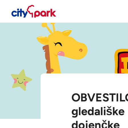
OBVESTILO:
gledališke
dojenčke