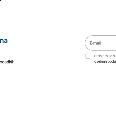
 na
Strinjam se s
osebnih poda
dogodkih.