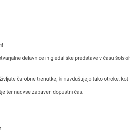
i!
varjalne delavnice in gledališke predstave v času šolskih
ivljate čarobne trenutke, ki navdušujejo tako otroke, kot 
tje ter nadvse zabaven dopustni čas.