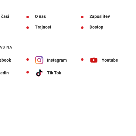
 časi
O nas
Zaposlitev
Trajnost
Dostop
AS NA
ebook
Instagram
Youtube
kedIn
Tik Tok