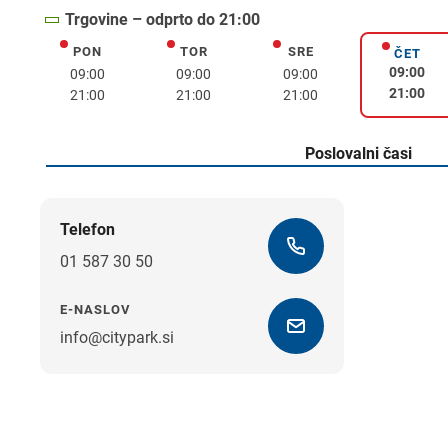
Trgovine – odprto do 21:00
PON
TOR
SRE
ponedeljek
torek
sreda
ČET
četrte
09:00
09:00
09:00
09:00
21:00
21:00
21:00
21:00
Poslovalni časi
Telefon
01 587 30 50
E-NASLOV
info@citypark.si