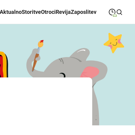
Aktualno
Storitve
Otroci
Revija
Zaposlitev
09:00
—
21:00
PONEDELJEK
ponedeljek
Close search
09:00
—
21:00
TOREK
torek
09:00
—
21:00
SREDA
sreda
09:00
—
21:00
ČETRTEK
četrtek
09:00
—
21:00
PETEK
petek
08:00
—
21:00
SOBOTA
sobota
Poslovalni časi