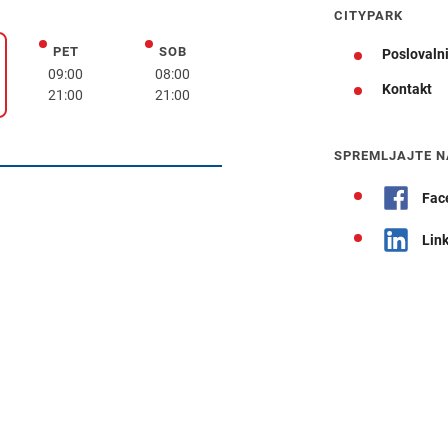
CITYPARK
PET
SOB
petek
sobota
Poslovalni
k
09:00
08:00
Kontakt
21:00
21:00
Navodila za pot
SPREMLJAJTE N
Fac
Lin