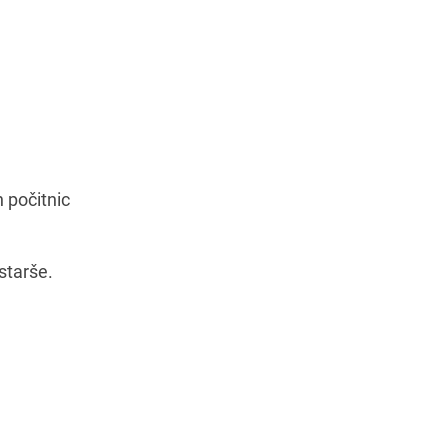
Navodila za pot
 počitnic
starše.