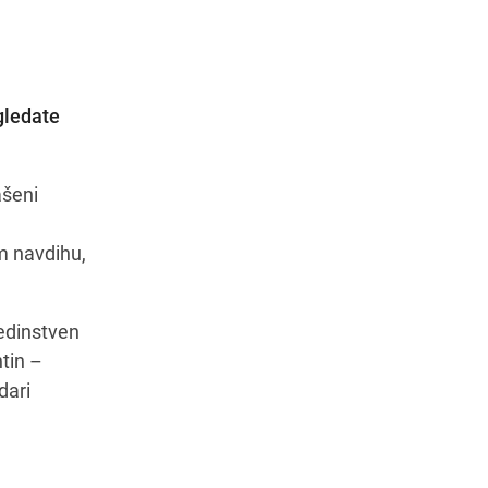
gledate
Navodila za pot
ašeni
em navdihu,
 edinstven
ntin –
dari