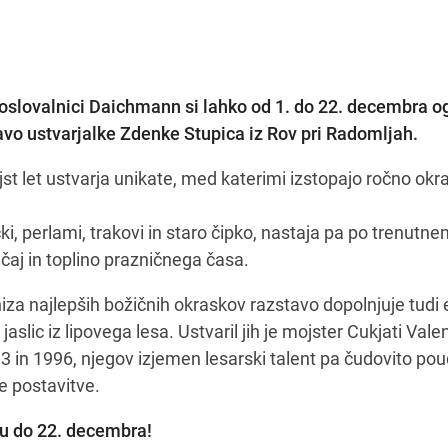
oslovalnici Daichmann si lahko od 1. do 22. decembra o
vo ustvarjalke Zdenke Stupica iz Rov pri Radomljah.
t let ustvarja unikate, med katerimi izstopajo ročno okr
ki, perlami, trakovi in staro čipko, nastaja pa po trenutn
aj in toplino prazničnega časa.
iza najlepših božičnih okraskov razstavo dopolnjuje tudi
jaslic iz lipovega lesa. Ustvaril jih je mojster Cukjati Vale
in 1996, njegov izjemen lesarski talent pa čudovito pou
e postavitve.
du do 22. decembra!