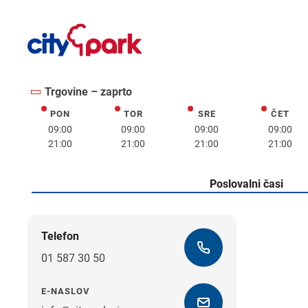
Trgovine – zaprto
PON
TOR
SRE
ČET
ponedeljek
torek
sreda
četrte
09:00
09:00
09:00
09:00
21:00
21:00
21:00
21:00
Poslovalni časi
Telefon
01 587 30 50
E-NASLOV