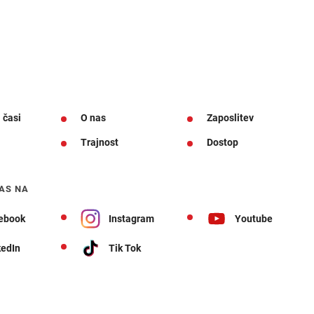
 časi
O nas
Zaposlitev
Trajnost
Dostop
AS NA
ebook
Instagram
Youtube
kedIn
Tik Tok