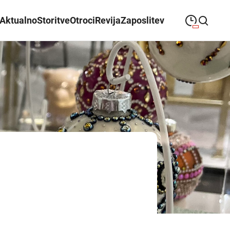
Aktualno
Storitve
Otroci
Revija
Zaposlitev
09:00
—
21:00
PONEDELJEK
ponedeljek
Close search
09:00
—
21:00
TOREK
torek
09:00
—
21:00
SREDA
sreda
09:00
—
21:00
ČETRTEK
četrtek
09:00
—
21:00
PETEK
petek
08:00
—
21:00
SOBOTA
sobota
Poslovalni časi