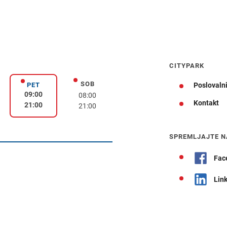
CITYPARK
SOB
k
sobota
PET
Poslovalni
petek
09:00
08:00
Kontakt
21:00
21:00
Navodila za pot
SPREMLJAJTE N
Fac
Lin