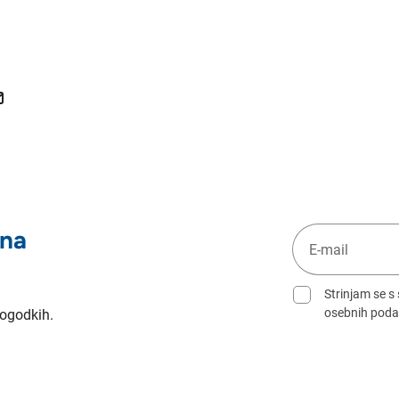
 na
Strinjam se s
osebnih poda
dogodkih.