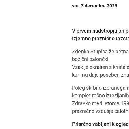
sre, 3 decembra 2025
V prvem nadstropju pri p
izjemno praznično razsta
Zdenka Stupica že petnajs
božični balončki.
Vsak je okrašen s kristalč
kar mu daje poseben znač
Poleg skrbno izbranega n
komplet ročno izrezljanih 
Zdravko med letoma 1993 
praznično vzdušje celotn
Prisrčno vabljeni k ogle