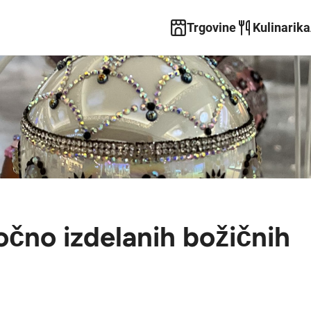
Trgovine
Kulinarika
očno izdelanih božičnih