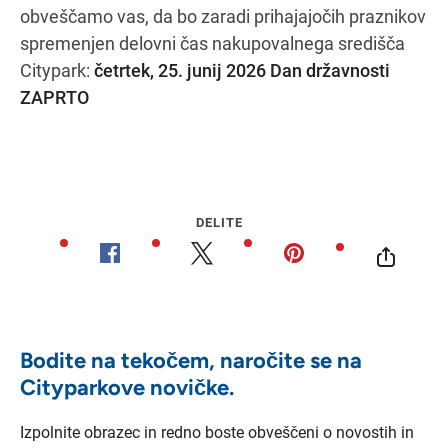
obveščamo vas, da bo zaradi prihajajočih praznikov
spremenjen delovni čas nakupovalnega središča
Citypark:
četrtek, 25. junij 2026 Dan državnosti
Navodila za pot
ZAPRTO
DELITE
Bodite na tekočem, naročite se na
Cityparkove novičke.
Izpolnite obrazec in redno boste obveščeni o novostih in