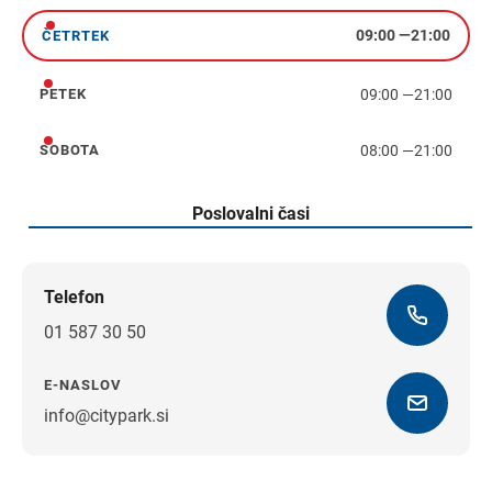
09:00
—
21:00
ČETRTEK
četrtek
09:00
—
21:00
PETEK
petek
08:00
—
21:00
SOBOTA
sobota
Poslovalni časi
Telefon
01 587 30 50
E-NASLOV
info@citypark.si
Navodila za pot