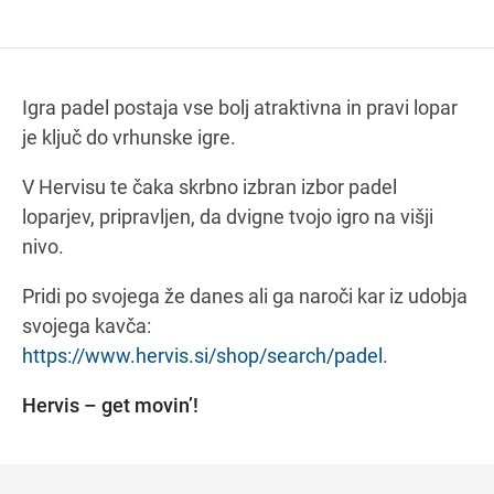
Navodila za pot
Igra padel postaja vse bolj atraktivna in pravi lopar
je ključ do vrhunske igre.
V Hervisu te čaka skrbno izbran izbor padel
loparjev, pripravljen, da dvigne tvojo igro na višji
nivo.
Pridi po svojega že danes ali ga naroči kar iz udobja
svojega kavča:
https://www.hervis.si/shop/search/padel
.
Hervis – get movin’!