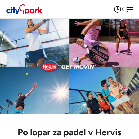
09:00
—
21:00
PONEDELJEK
ponedeljek
Close search
09:00
—
21:00
TOREK
torek
09:00
—
21:00
SREDA
sreda
09:00
—
21:00
ČETRTEK
četrtek
09:00
—
21:00
PETEK
petek
Praznik - zaprto
SOBOTA
sobota
Poslovalni časi
Po lopar za padel v Hervis