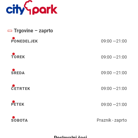
Trgovine – zaprto
09:00
—
21:00
PONEDELJEK
ponedeljek
09:00
—
21:00
TOREK
torek
09:00
—
21:00
SREDA
sreda
09:00
—
21:00
ČETRTEK
četrtek
09:00
—
21:00
PETEK
petek
Praznik - zaprto
SOBOTA
sobota
Poslovalni časi