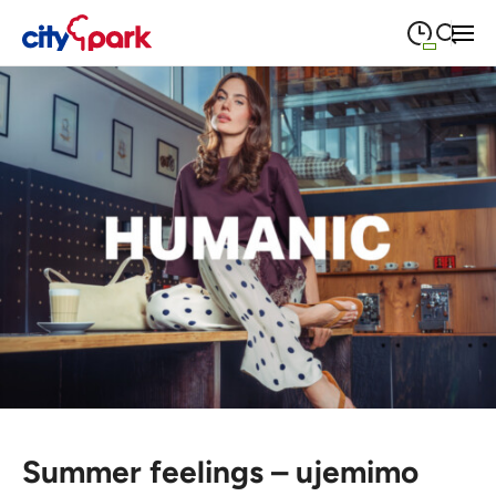
09:00
—
21:00
PONEDELJEK
ponedeljek
Close search
09:00
—
21:00
TOREK
torek
09:00
—
21:00
SREDA
sreda
09:00
—
21:00
ČETRTEK
četrtek
09:00
—
21:00
PETEK
petek
08:00
—
21:00
SOBOTA
sobota
Poslovalni časi
Summer feelings – ujemimo