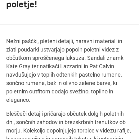
poletje!
Navodila za pot
Nežni paščki, pleteni detajli, naravni materiali in
zlati poudarki ustvarjajo popoln poletni videz z
občutkom sproščenega luksuza. Sandali znamk
Kate Gray ter natikači Lazzarini in Pat Calvin
navdušujejo v toplih odtenkih pastelno rumene,
sončno rumene, bež in olivno zelene barve, ki
poletnim outfitom dodajo svežino, toplino in
eleganco.
Bleščeči detajli pričarajo občutek dolgih poletnih
dni, sončnih zahodov in brezskrbnih trenutkov ob
morju. Kolekcijo dopolnjujejo torbice v videzu rafije,
bisernega sijaja in naravnih tekstur, ki ustvarjajo