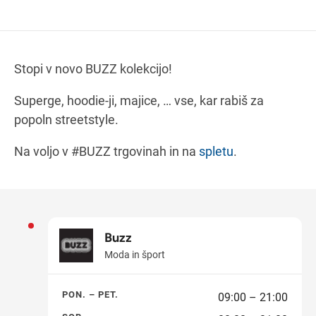
Navodila za pot
Stopi v novo BUZZ kolekcijo!
Superge, hoodie-ji, majice, … vse, kar rabiš za
popoln streetstyle.
Na voljo v #BUZZ trgovinah in na
spletu
.
Buzz
Moda in šport
PON. – PET.
09:00 – 21:00