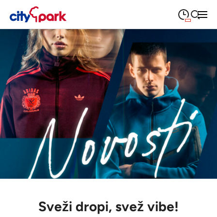
09:00
—
21:00
PONEDELJEK
ponedeljek
Close search
09:00
—
21:00
TOREK
torek
09:00
—
21:00
SREDA
sreda
09:00
—
21:00
ČETRTEK
četrtek
09:00
—
21:00
PETEK
petek
08:00
—
21:00
SOBOTA
sobota
Poslovalni časi
Sveži dropi, svež vibe!