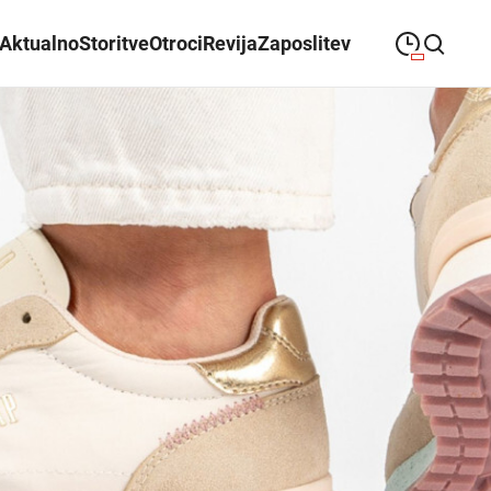
Aktualno
Storitve
Otroci
Revija
Zaposlitev
09:00
—
21:00
PONEDELJEK
ponedeljek
Close search
09:00
—
21:00
TOREK
torek
09:00
—
21:00
SREDA
sreda
09:00
—
21:00
ČETRTEK
četrtek
09:00
—
21:00
PETEK
petek
Praznik - zaprto
SOBOTA
sobota
Poslovalni časi