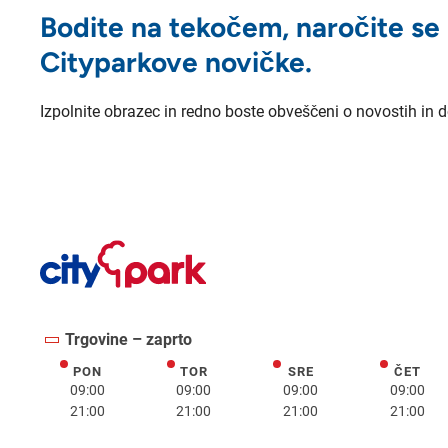
Bodite na tekočem, naročite se
Cityparkove novičke.
Izpolnite obrazec in redno boste obveščeni o novostih in 
Trgovine – zaprto
PON
TOR
SRE
ČET
ponedeljek
torek
sreda
četrte
09:00
09:00
09:00
09:00
21:00
21:00
21:00
21:00