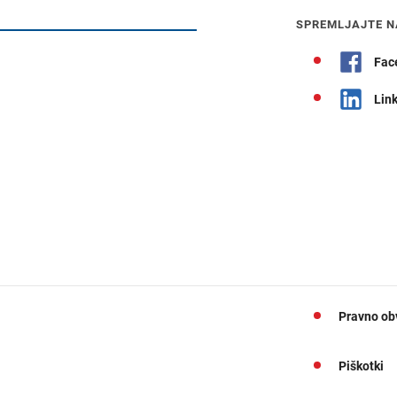
Navodila za pot
SPREMLJAJTE N
Fac
Lin
Pravno ob
Piškotki