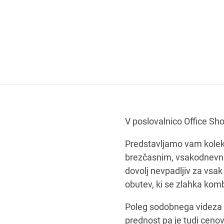
V poslovalnico Office Sh
Predstavljamo vam kolekci
brezčasnim, vsakodnevnim
dovolj nevpadljiv za vsak
obutev, ki se zlahka komb
Poleg sodobnega videza k
prednost pa je tudi ceno