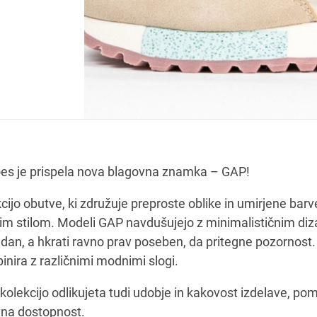
oes je prispela nova blagovna znamka – GAP!
jo obutve, ki združuje preproste oblike in umirjene barv
 stilom. Modeli GAP navdušujejo z minimalističnim diza
 dan, a hkrati ravno prav poseben, da pritegne pozornost.
inira z različnimi modnimi slogi.
olekcijo odlikujeta tudi udobje in kakovost izdelave, 
vna dostopnost.