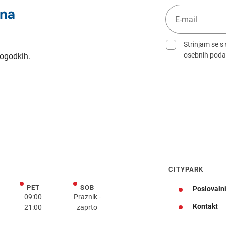
 na
Strinjam se s
osebnih poda
dogodkih.
CITYPARK
PET
SOB
k
petek
sobota
Poslovalni
09:00
Praznik -
Kontakt
21:00
zaprto