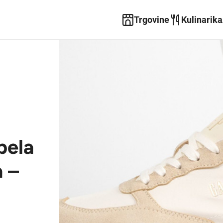
Trgovine
Kulinarika
pela
 –