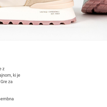
Navodila za pot
e z
jnom, ki je
 Gre za
pomembna