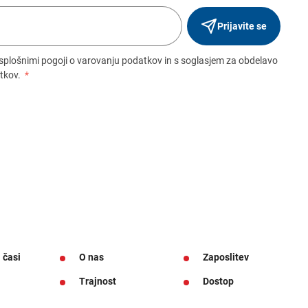
Prijavite se
 splošnimi pogoji o varovanju podatkov in s soglasjem za obdelavo
tkov.
*
 časi
O nas
Zaposlitev
Trajnost
Dostop