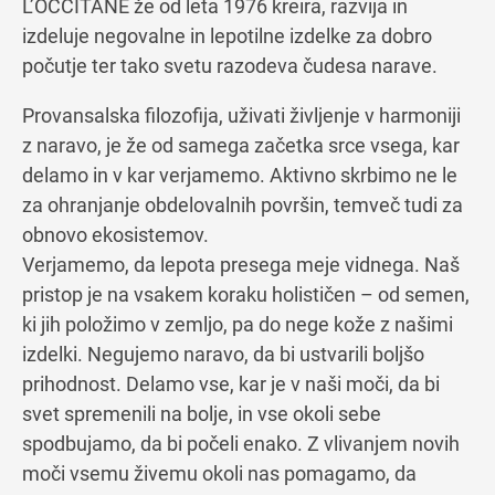
L’OCCITANE že od leta 1976 kreira, razvija in
izdeluje negovalne in lepotilne izdelke za dobro
počutje ter tako svetu razodeva čudesa narave.
Provansalska filozofija, uživati življenje v harmoniji
z naravo, je že od samega začetka srce vsega, kar
delamo in v kar verjamemo. Aktivno skrbimo ne le
za ohranjanje obdelovalnih površin, temveč tudi za
obnovo ekosistemov.
Verjamemo, da lepota presega meje vidnega. Naš
pristop je na vsakem koraku holističen – od semen,
ki jih položimo v zemljo, pa do nege kože z našimi
izdelki. Negujemo naravo, da bi ustvarili boljšo
prihodnost. Delamo vse, kar je v naši moči, da bi
svet spremenili na bolje, in vse okoli sebe
spodbujamo, da bi počeli enako. Z vlivanjem novih
moči vsemu živemu okoli nas pomagamo, da