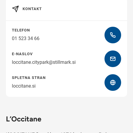
KONTAKT
Navodila za pot
TELEFON
01 523 34 66
E-NASLOV
loccitane.citypark@stillmark.si
SPLETNA STRAN
loccitane.si
L’Occitane