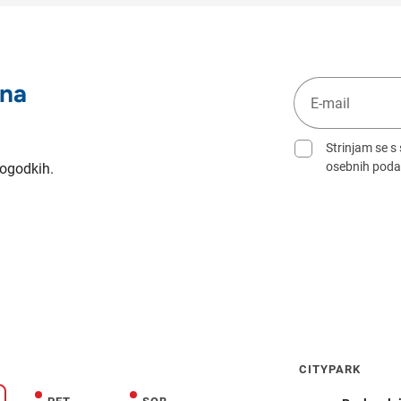
 na
Strinjam se s
osebnih poda
dogodkih.
CITYPARK