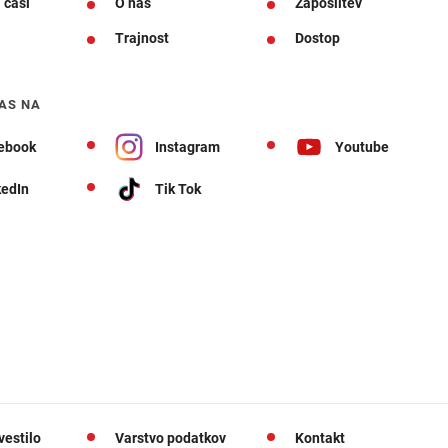
 časi
O nas
Zaposlitev
Trajnost
Dostop
AS NA
ebook
Instagram
Youtube
kedIn
Tik Tok
vestilo
Varstvo podatkov
Kontakt