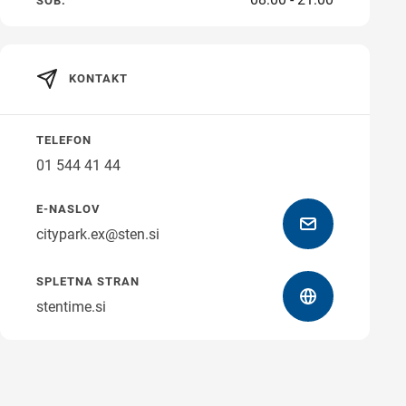
SOB.
KONTAKT
Navodila za pot
TELEFON
01 544 41 44
E-NASLOV
citypark.ex@sten.si
SPLETNA STRAN
stentime.si