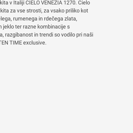
ita v Italiji CIELO VENEZIA 1270. Cielo
ta za vse strosti, za vsako priliko kot
belega, rumenega in rdečega zlata,
in jeklo ter razne kombinacije s
 razgibanost in trendi so vodilo pri naši
STEN TIME exclusive.