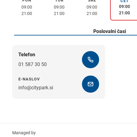
PON
TOR
SRE
ponedeljek
torek
sreda
ČET
četrte
09:00
09:00
09:00
09:00
21:00
21:00
21:00
21:00
Poslovalni časi
Telefon
01 587 30 50
E-NASLOV
info@citypark.si
Managed by