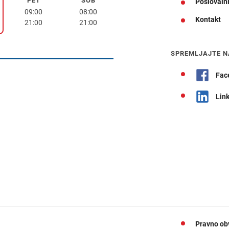
PET
SOB
petek
sobota
Poslovalni
k
09:00
08:00
Kontakt
21:00
21:00
Navodila za pot
SPREMLJAJTE N
Fac
Lin
Pravno ob