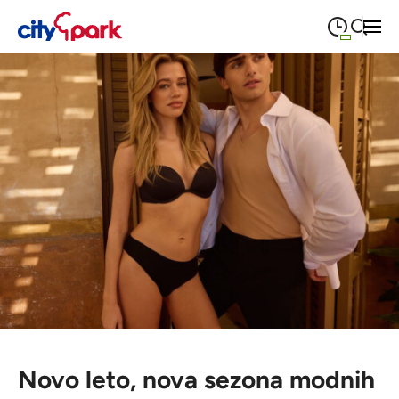
09:00
—
21:00
PONEDELJEK
ponedeljek
Close search
09:00
—
21:00
TOREK
torek
09:00
—
21:00
SREDA
sreda
09:00
—
21:00
ČETRTEK
četrtek
09:00
—
21:00
PETEK
petek
08:00
—
21:00
SOBOTA
sobota
Poslovalni časi
Novo leto, nova sezona modnih