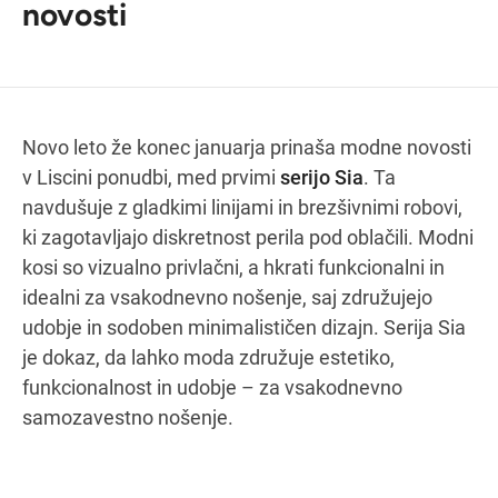
novosti
Navodila za pot
Novo leto že konec januarja prinaša modne novosti
v Liscini ponudbi, med prvimi
serijo Sia
. Ta
navdušuje z gladkimi linijami in brezšivnimi robovi,
ki zagotavljajo diskretnost perila pod oblačili. Modni
kosi so vizualno privlačni, a hkrati funkcionalni in
idealni za vsakodnevno nošenje, saj združujejo
udobje in sodoben minimalističen dizajn. Serija Sia
je dokaz, da lahko moda združuje estetiko,
funkcionalnost in udobje – za vsakodnevno
samozavestno nošenje.