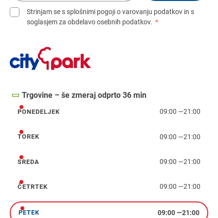
Strinjam se s splošnimi pogoji o varovanju podatkov in s
soglasjem za obdelavo osebnih podatkov.
*
Trgovine – še zmeraj odprto 36 min
09:00
—
21:00
PONEDELJEK
ponedeljek
09:00
—
21:00
TOREK
torek
09:00
—
21:00
SREDA
sreda
09:00
—
21:00
ČETRTEK
četrtek
09:00
—
21:00
PETEK
petek