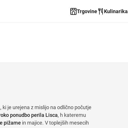
Trgovine
Kulinarika
a
, ki je urejena z mislijo na odlično počutje
roko ponudbo perila Lisca
, h kateremu
ve pižame
in majice. V toplejših mesecih