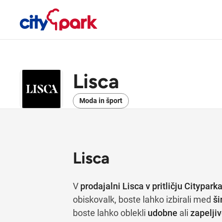
Lisca
Moda in šport
Lisca
V
prodajalni Lisca v pritličju Citypark
obiskovalk, boste lahko izbirali med
ši
boste lahko oblekli
udobne
ali
zapelji