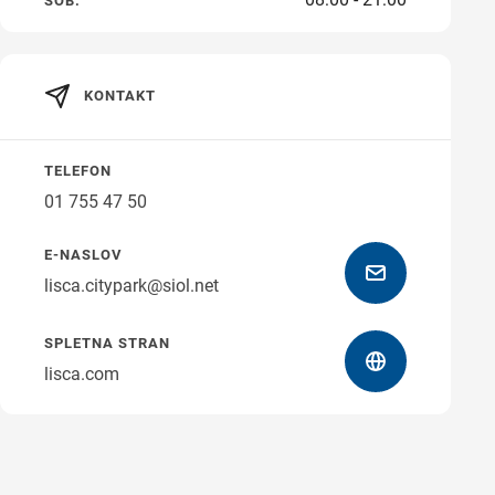
SOB.
KONTAKT
Navodila za pot
TELEFON
01 755 47 50
E-NASLOV
lisca.citypark@siol.net
SPLETNA STRAN
lisca.com