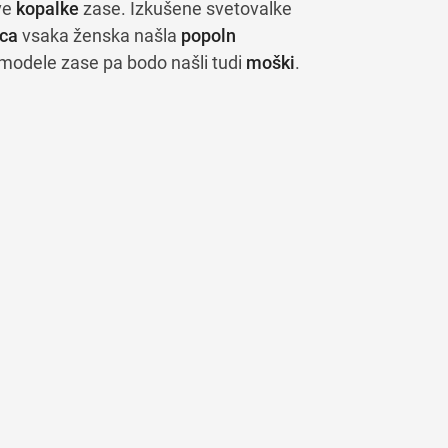
ave
kopalke
zase. Izkušene svetovalke
sca
vsaka ženska našla
popoln
modele zase pa bodo našli tudi
moški
.